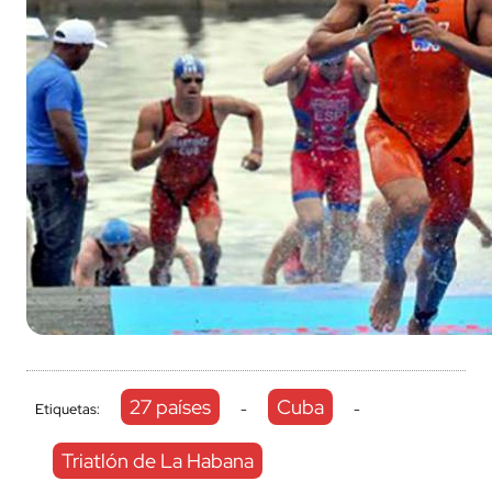
27 países
Cuba
Etiquetas:
-
-
Triatlón de La Habana