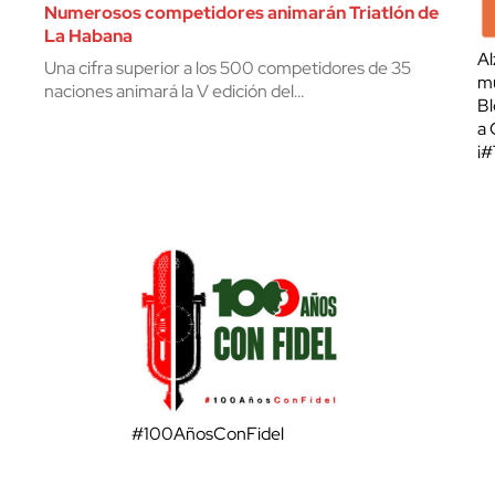
Numerosos competidores animarán Triatlón de
La Habana
Al
Una cifra superior a los 500 competidores de 35
mu
naciones animará la V edición del…
Bl
a 
¡
#100AñosConFidel