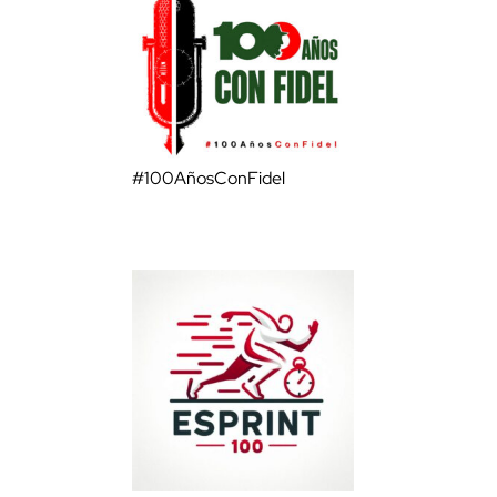
#100AñosConFidel