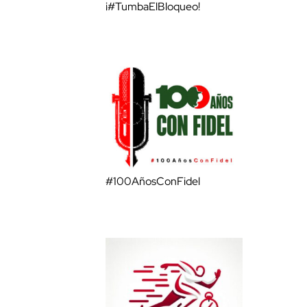
¡#TumbaElBloqueo!
#100AñosConFidel