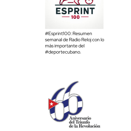
#Esprint100: Resumen
semanal de Radio Reloj con lo
más importante del
#deportecubano.