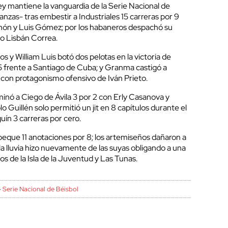
 mantiene la vanguardia de la Serie Nacional de
zas- tras embestir a Industriales 15 carreras por 9
món y Luis Gómez; por los habaneros despachó su
do Lisbán Correa.
os y William Luis botó dos pelotas en la victoria de
 frente a Santiago de Cuba; y Granma castigó a
 con protagonismo ofensivo de Iván Prieto.
minó a Ciego de Ávila 3 por 2 con Erly Casanova y
o Guillén solo permitió un jit en 8 capítulos durante el
guín 3 carreras por cero.
ue 11 anotaciones por 8; los artemiseños dañaron a
 la lluvia hizo nuevamente de las suyas obligando a una
os de la Isla de la Juventud y Las Tunas.
-
Serie Nacional de Béisbol