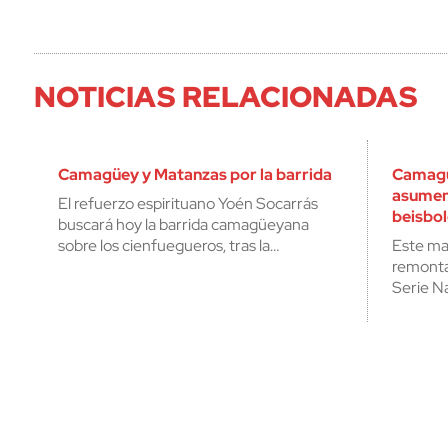
NOTICIAS RELACIONADAS
Camagüey y Matanzas por la barrida
Camagü
asumen
El refuerzo espirituano Yoén Socarrás
beisbo
buscará hoy la barrida camagüeyana
sobre los cienfuegueros, tras la…
Este ma
remonta
Serie N