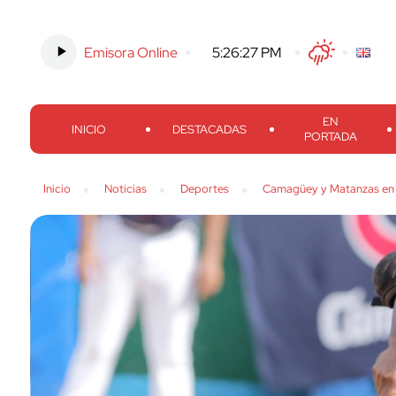
Emisora Online
-
5:26:28 PM
Twitter
Facebook
Threads
Inst
EN
INICIO
DESTACADAS
PORTADA
Inicio
Noticias
Deportes
Camagüey y Matanzas en p