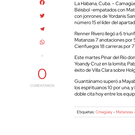
Facebook
La Habana, Cuba. – Camagüey
Béisbol -empatados con Matan
Twitter
con jonrones de Yordanis Sa
número 15 el líder del aparta
Telegram
Renner Rivero llegó a 6 triunf
Matanzas 7 anotaciones por 5
WhatsApp
Cienfuegos 18 carreras por 7
Este martes Pinar del Río do
Yoandy Cruz en la lomita; Pabl
0
éxito de Villa Clara sobre Hol
Guantánamo superó a Mayabeq
COMENTARIOS
los espirituanos 10 por una, y
doble cita hoy entre los equip
Etiquetas:
Cmagüey
-
Matanzas