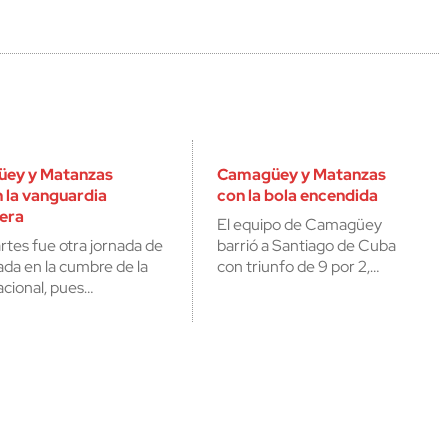
ey y Matanzas
Camagüey y Matanzas
 la vanguardia
con la bola encendida
lera
El equipo de Camagüey
rtes fue otra jornada de
barrió a Santiago de Cuba
da en la cumbre de la
con triunfo de 9 por 2,…
acional, pues…