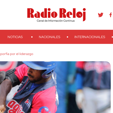
agram
Youtube
Telegram
Teveo
Ivoox
RSS
Search
NOTICIAS
NACIONALES
INTERNACIONALES
orfía por el liderazgo