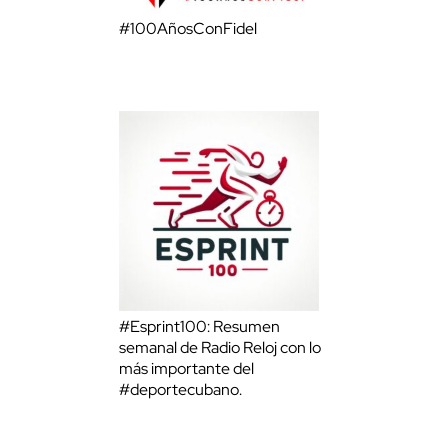
#100AñosConFidel
#Esprint100: Resumen
semanal de Radio Reloj con lo
más importante del
#deportecubano.