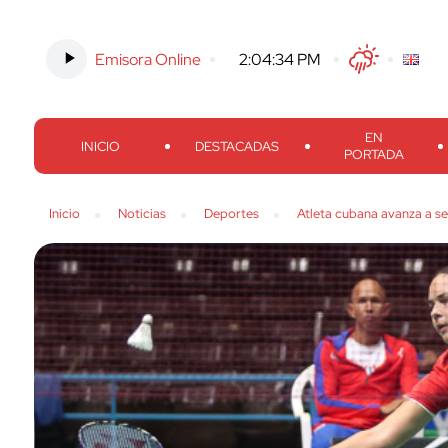
Emisora Online
-
2:04:35 PM
Twitter
Facebook
Threads
Inst
EN
INICIO
DESTACADAS
PORTADA
Inicio
Noticias
Deportes
Atleta cubana avanza a s