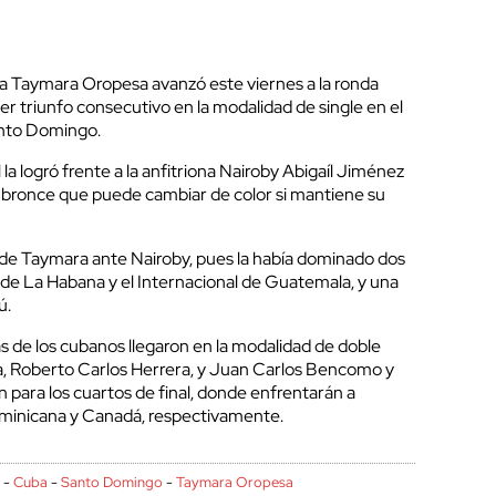
a Taymara Oropesa avanzó este viernes a la ronda
cer triunfo consecutivo en la modalidad de single en el
nto Domingo.
l la logró frente a la anfitriona Nairoby Abigaíl Jiménez
 bronce que puede cambiar de color si mantiene su
 de Taymara ante Nairoby, pues la había dominado dos
la de La Habana y el Internacional de Guatemala, y una
ú.
 de los cubanos llegaron en la modalidad de doble
a, Roberto Carlos Herrera, y Juan Carlos Bencomo y
n para los cuartos de final, donde enfrentarán a
minicana y Canadá, respectivamente.
n
-
Cuba
-
Santo Domingo
-
Taymara Oropesa