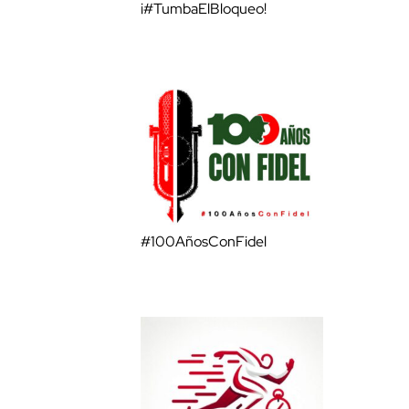
¡#TumbaElBloqueo!
#100AñosConFidel