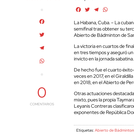
Facebook
Twitter
Telegram
WhatsApp
Facebook
La Habana, Cuba. – La cuban
semifinal tras obtener su ter
Twitter
Abierto de Bádminton de Sa
La victoria en cuartos de fina
Telegram
en tres tiempos y aseguró un
invicto en la jornada sabatina.
WhatsApp
De hecho fue el cuarto éxito
veces en 2017, en el Giraldil
en 2018, en el Abierto de Per
0
Otras actuaciones destacadas
mixto, pues la propia Taymar
COMENTARIOS
Leyanis Contreras clasificaro
exponentes de República Do
Etiquetas:
Abierto de Bádminto