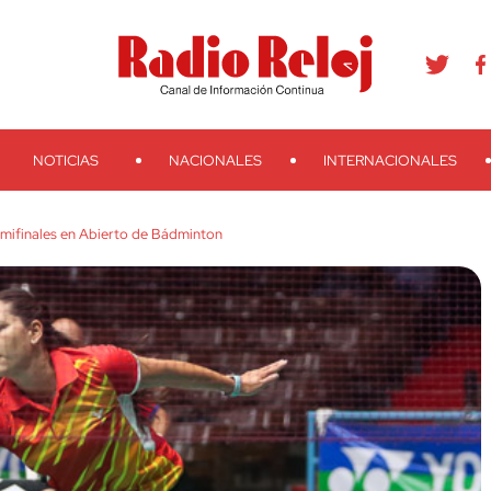
agram
Youtube
Telegram
Teveo
Ivoox
RSS
Search
NOTICIAS
NACIONALES
INTERNACIONALES
emifinales en Abierto de Bádminton