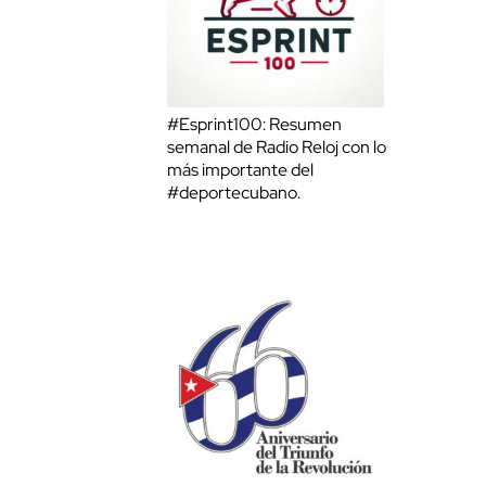
#Esprint100: Resumen
semanal de Radio Reloj con lo
más importante del
#deportecubano.