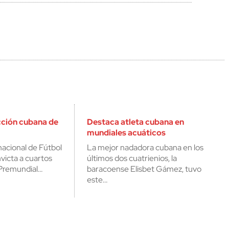
cción cubana de
Destaca atleta cubana en
mundiales acuáticos
nacional de Fútbol
La mejor nadadora cubana en los
nvicta a cuartos
últimos dos cuatrienios, la
l Premundial…
baracoense Elisbet Gámez, tuvo
este…