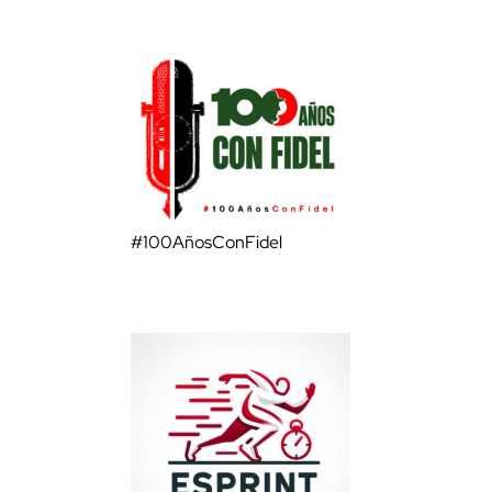
#100AñosConFidel