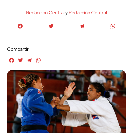
Redaccion Central
y
Redacción Central
Facebook
Twitter
Telegram
WhatsA
Compartir
Facebook
Twitter
Telegram
WhatsApp