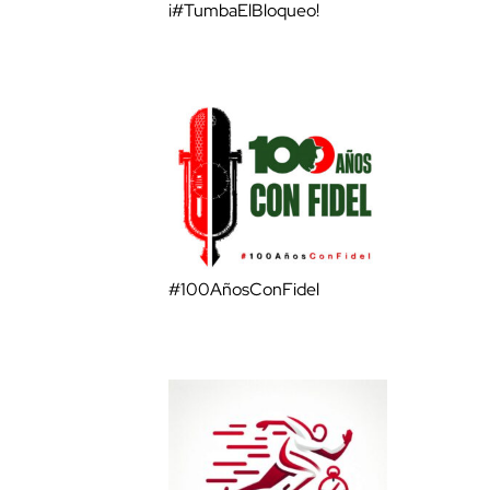
¡#TumbaElBloqueo!
#100AñosConFidel