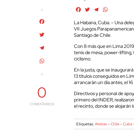
Facebook
Twitter
Telegram
WhatsApp
Facebook
La Habana, Cuba. – Una deleg
VII Juegos Parapanamericanos,
Twitter
Santiago de Chile.
Con 8 más que en Lima 2019, 
Telegram
tenis de mesa, power-lifting, 
ciclismo.
WhatsApp
En la justa, que se inaugurará
13 títulos conseguidos en Lima
arrancarán un día antes, el 1
0
Directivos y personal de apo
primero del INDER, realizaron 
COMENTARIOS
el recinto, donde se alojarán
Etiquetas:
Atletas
-
Chile
-
Cuba