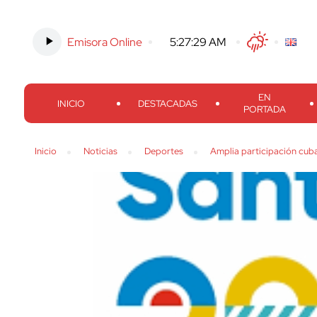
Emisora Online
-
5:27:30 AM
Twitter
Facebook
Threads
Inst
EN
INICIO
DESTACADAS
PORTADA
Inicio
Noticias
Deportes
Amplia participación cu