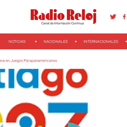
agram
Youtube
Telegram
Teveo
Ivoox
RSS
Search
NOTICIAS
NACIONALES
INTERNACIONALES
bana en Juegos Parapanamericanos