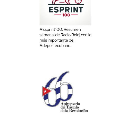
#Esprint100: Resumen
semanal de Radio Reloj con lo
más importante del
#deportecubano.