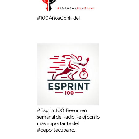
#100AñosConFidel
#Esprint100: Resumen
semanal de Radio Reloj con lo
más importante del
#deportecubano.