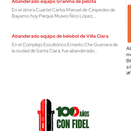
Abanderado equipo Granma de pelota
En el otrora Cuartel Carlos Manuel de Céspedes de
Bayamo, hoy Parque Museo Ñico López,…
Abanderado equipo de béisbol de Villa Clara
En el Complejo Escultórico Ernesto Che Guevara de
Al
la ciudad de Santa Clara, fue abanderado…
mu
Bl
a 
¡