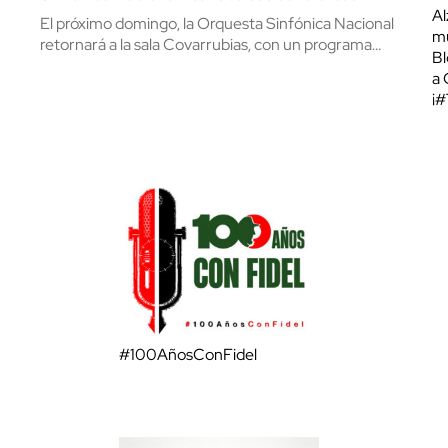
Al
El próximo domingo, la Orquesta Sinfónica Nacional
mu
retornará a la sala Covarrubias, con un programa…
Bl
a 
¡
#100AñosConFidel