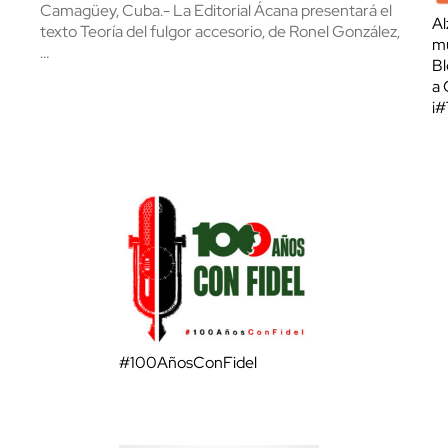
Camagüey, Cuba.- La Editorial Ácana presentará el
Al
texto Teoría del fulgor accesorio, de Ronel González,
mu
…
Bl
a 
¡
#100AñosConFidel