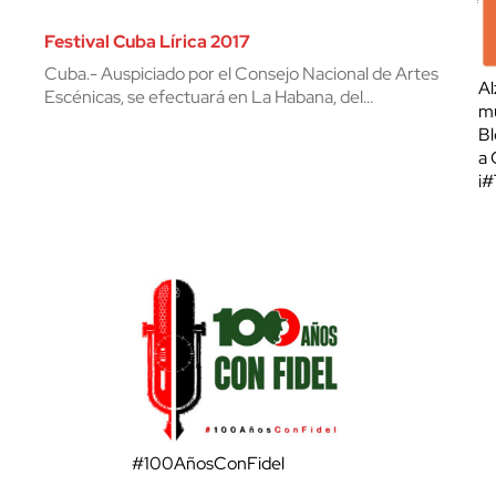
Festival Cuba Lírica 2017
Cuba.- Auspiciado por el Consejo Nacional de Artes
Al
Escénicas, se efectuará en La Habana, del…
mu
Bl
a 
¡
#100AñosConFidel