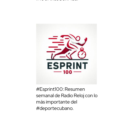
#Esprint100: Resumen
semanal de Radio Reloj con lo
más importante del
#deportecubano.