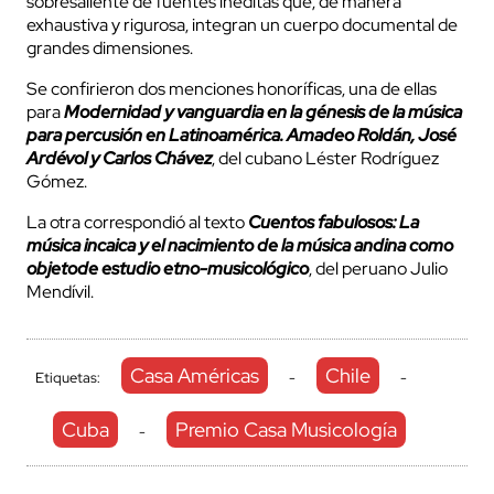
sobresaliente de fuentes inéditas que, de manera
exhaustiva y rigurosa, integran un cuerpo documental de
grandes dimensiones.
Se confirieron dos menciones honoríficas, una de ellas
para
Modernidad y vanguardia en la génesis de la música
para percusión en Latinoamérica. Amadeo Roldán, José
Ardévol y Carlos Chávez
, del cubano Léster Rodríguez
Gómez.
La otra correspondió al texto
Cuentos fabulosos: La
música incaica y el nacimiento de la música andina como
objetode estudio etno-musicológico
, del peruano Julio
Mendívil.
Casa Américas
Chile
Etiquetas:
-
-
Cuba
Premio Casa Musicología
-