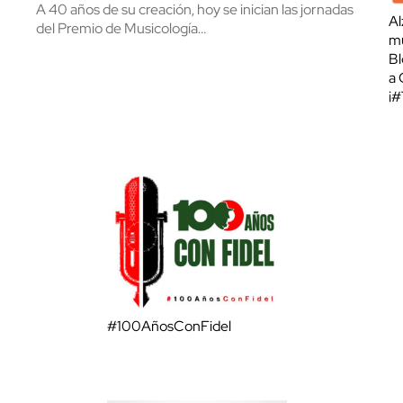
A 40 años de su creación, hoy se inician las jornadas
Al
del Premio de Musicología…
mu
Bl
a 
¡
#100AñosConFidel