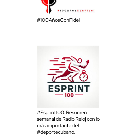
#100AñosConFidel
#Esprint100: Resumen
semanal de Radio Reloj con lo
más importante del
#deportecubano.