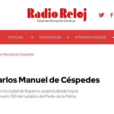
agram
Youtube
Telegram
Teveo
Ivoox
RSS
Search
NOTICIAS
NACIONALES
INTERNACIONALES
los Manuel de Céspedes
Carlos Manuel de Céspedes
 la ciudad de Bayamo, auspicia desde hoy la
rio 199 del natalicio del Padre de la Patria.