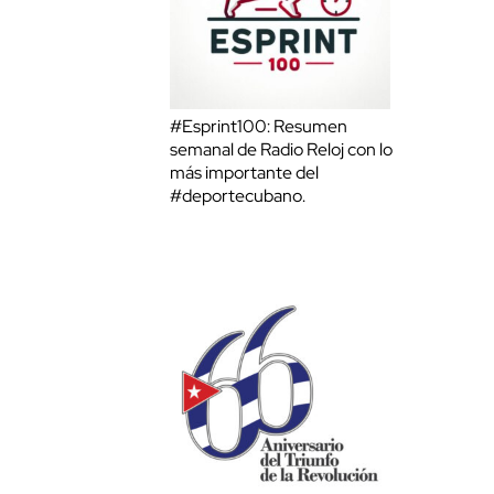
#Esprint100: Resumen
semanal de Radio Reloj con lo
más importante del
#deportecubano.