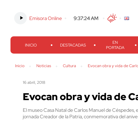
Emisora Online
-
9:37:25 AM
Twitter
Facebook
Threads
Inst
EN
INICIO
DESTACADAS
PORTADA
Inicio
Noticias
Cultura
Evocan obra y vida de Car
16 abril, 2018
Evocan obra y vida de 
El museo Casa Natal de Carlos Manuel de Céspedes, en
jornada Creador de la Patria, conmemorativa del aniversa