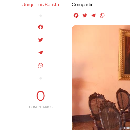
Jorge Luis Batista
Compartir
Facebook
Twitter
Telegram
WhatsApp
Facebook
Twitter
Telegram
WhatsApp
0
COMENTARIOS