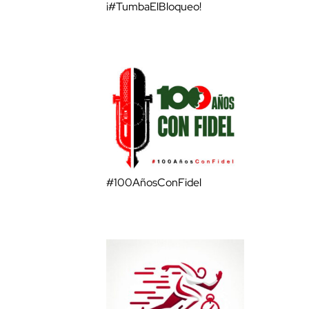
¡#TumbaElBloqueo!
#100AñosConFidel