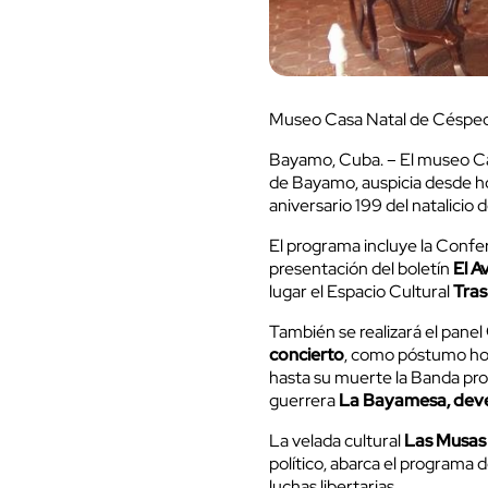
Museo Casa Natal de Céspede
Bayamo, Cuba. – El museo Ca
de Bayamo, auspicia desde ho
aniversario 199 del natalicio d
El programa incluye la Confe
presentación del boletín
El A
lugar el Espacio Cultural
Tras
También se realizará el panel
concierto
, como póstumo hom
hasta su muerte la Banda prov
guerrera
La Bayamesa, deve
La velada cultural
Las Musas 
político, abarca el programa d
luchas libertarias.