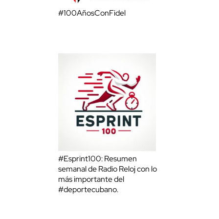
#100AñosConFidel
#Esprint100: Resumen
semanal de Radio Reloj con lo
más importante del
#deportecubano.