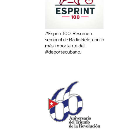
#Esprint100: Resumen
semanal de Radio Reloj con lo
más importante del
#deportecubano.