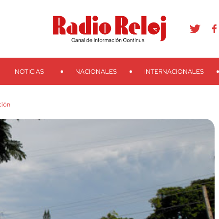
agram
Youtube
Telegram
Teveo
Ivoox
RSS
Search
NOTICIAS
NACIONALES
INTERNACIONALES
ción