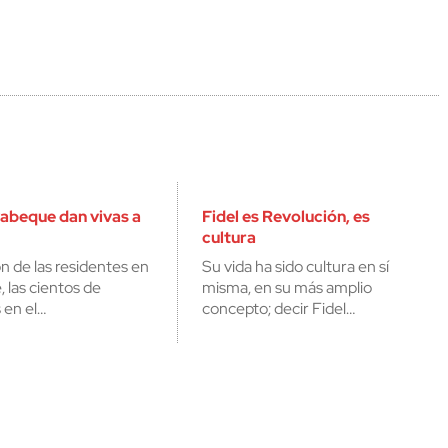
abeque dan vivas a
Fidel es Revolución, es
cultura
n de las residentes en
Su vida ha sido cultura en sí
las cientos de
misma, en su más amplio
 en el…
concepto; decir Fidel…