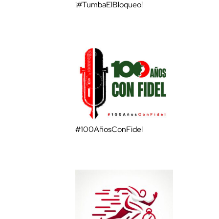
¡#TumbaElBloqueo!
#100AñosConFidel