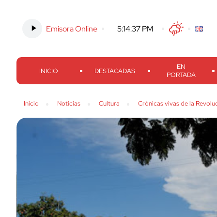
Emisora Online
-
5:14:38 PM
Twitter
Facebook
Threads
Inst
EN
INICIO
DESTACADAS
PORTADA
Inicio
Noticias
Cultura
Crónicas vivas de la Revolu