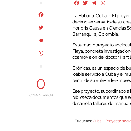
Facebook
Twitter
Telegram
WhatsApp
Facebook
La Habana, Cuba. – El proyect
décimo aniversario de su cre
Twitter
Honoris Causa en Ciencias So
Barranquilla, Colombia.
Telegram
Este macroproyecto sociocult
Playa, concreta investigacion
WhatsApp
cosmovisión del doctor Hart D
Crónicas, es un espacio de bú
loable servicio a Cuba y el 
0
partir de su aula-taller-museo
Ese proyecto, subordinado a 
COMENTARIOS
biblioteca documentos que s
desarrolla talleres de manuali
Etiquetas:
Cuba
-
Proyecto socio