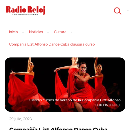
cerrar
Inicio
Noticias
Cultura
Compañía Lizt Alfonso Dance Cuba clausura curso
Cierran cursos de verano de la Compañía Lizt Alfonso
INTERNET
29 julio, 2023
Compañía Lizt Alfonso Dance Cuba