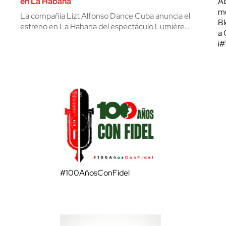
en La Habana
Al
mu
La compañía Lizt Alfonso Dance Cuba anuncia el
Bl
estreno en La Habana del espectáculo Lumière…
a 
¡
#100AñosConFidel