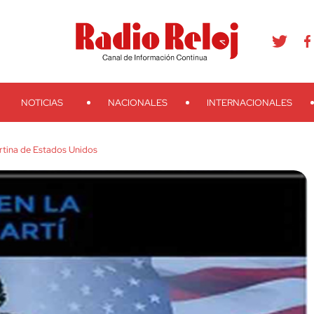
agram
Youtube
Telegram
Teveo
Ivoox
RSS
Search
NOTICIAS
NACIONALES
INTERNACIONALES
rtina de Estados Unidos