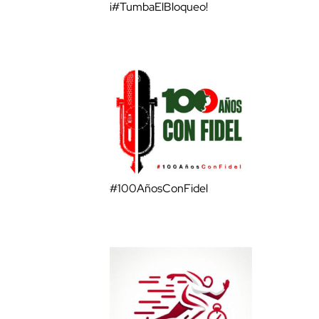
¡#TumbaElBloqueo!
#100AñosConFidel