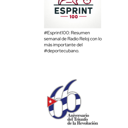
#Esprint100: Resumen
semanal de Radio Reloj con lo
más importante del
#deportecubano.