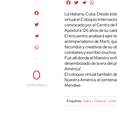
Facebook
Twitter
Telegram
WhatsApp
Facebook
La Habana, Cuba. Desde este 
virtual el Coloquio Internaci
Twitter
convocado por el Centro de 
Apóstol a 126 años de su caí
Telegram
El encuentro analizará ejes t
antimperialismo de Martí, qu
fecundos y creativos de su obr
WhatsApp
combates y escribió muchos t
Fue allí donde el Maestro enf
desembozado de la era del pr
América”.
0
El coloquio virtual también d
Nuestra América, el centenari
Mendive.
COMENTARIOS
Etiquetas:
Cuba
-
Cultura
-
José 