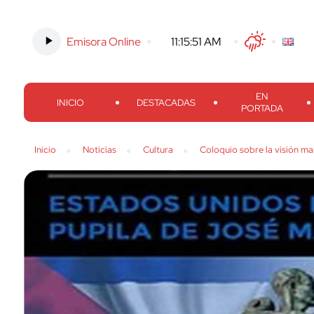
Emisora Online
-
11:15:52 AM
Twitter
Facebook
Threads
Inst
EN
INICIO
DESTACADAS
PORTADA
Inicio
Noticias
Cultura
Coloquio sobre la visión ma