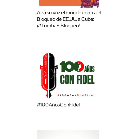
Alza su voz el mundo contra el
Bloqueo de EE.UU. a Cuba:
¡#TumbaElBloqueo!
#100AñosConFidel