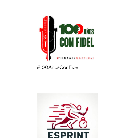
#100AñosConFidel