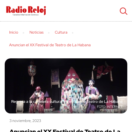
cerrar
Inicio
Noticias
Cultura
Anuncian el XX Festival de Teatro de La Habana
Regresa a la cartelera cultural el Festival de Teatro de La Habana
INTERNET
3 noviembre, 2023
Anuncian el XX Festival de Teatro de La