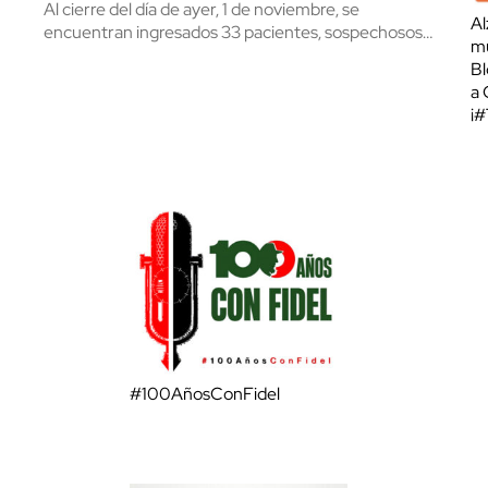
Al cierre del día de ayer, 1 de noviembre, se
Al
encuentran ingresados 33 pacientes, sospechosos…
mu
Bl
a 
¡
#100AñosConFidel