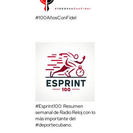
#100AñosConFidel
#Esprint100: Resumen
semanal de Radio Reloj con lo
más importante del
#deportecubano.