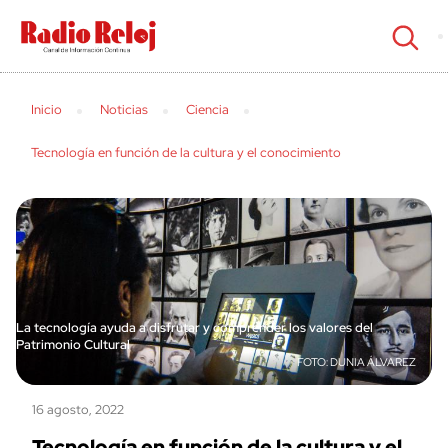
cerrar
Inicio
Noticias
Ciencia
Tecnología en función de la cultura y el conocimiento
La tecnología ayuda a disfrutar y comprender los valores del
Patrimonio Cultural
DUNIA ÁLVAREZ
16 agosto, 2022
Tecnología en función de la cultura y el