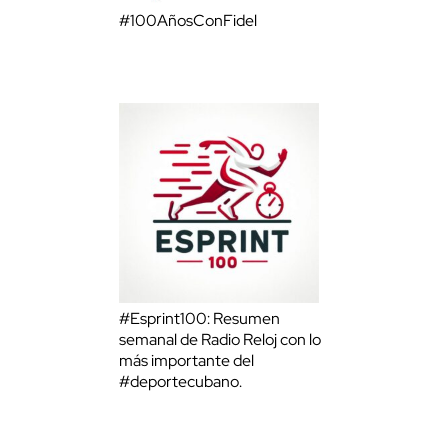
#100AñosConFidel
#Esprint100: Resumen
semanal de Radio Reloj con lo
más importante del
#deportecubano.