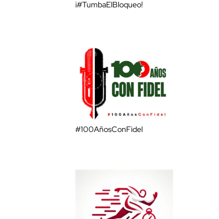
¡#TumbaElBloqueo!
#100AñosConFidel