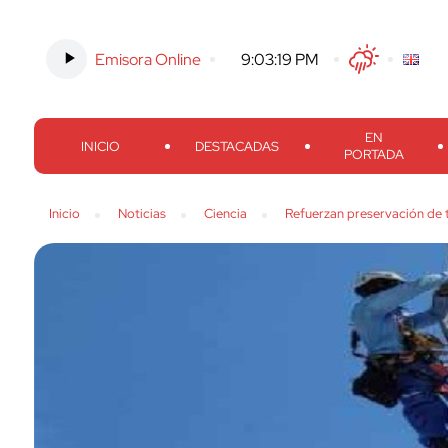
Emisora Online
-
9:03:20 PM
Twitter
Facebook
Threads
Inst
EN
INICIO
DESTACADAS
PORTADA
Inicio
Noticias
Ciencia
Refuerzan preservación de 