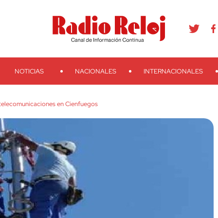
agram
Youtube
Telegram
Teveo
Ivoox
RSS
Search
NOTICIAS
NACIONALES
INTERNACIONALES
telecomunicaciones en Cienfuegos