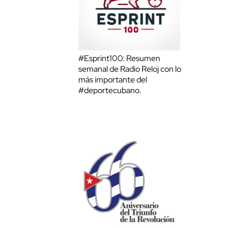
#Esprint100: Resumen
semanal de Radio Reloj con lo
más importante del
#deportecubano.