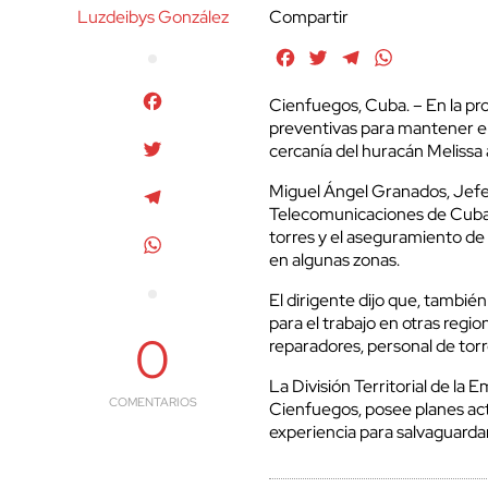
Luzdeibys González
Compartir
Facebook
Twitter
Telegram
WhatsApp
Facebook
Cienfuegos, Cuba. – En la pr
preventivas para mantener el
Twitter
cercanía del huracán Melissa 
Miguel Ángel Granados, Jefe
Telegram
Telecomunicaciones de Cuba, 
torres y el aseguramiento de
WhatsApp
en algunas zonas.
El dirigente dijo que, también
para el trabajo en otras regio
0
reparadores, personal de torr
La División Territorial de l
COMENTARIOS
Cienfuegos, posee planes act
experiencia para salvaguarda