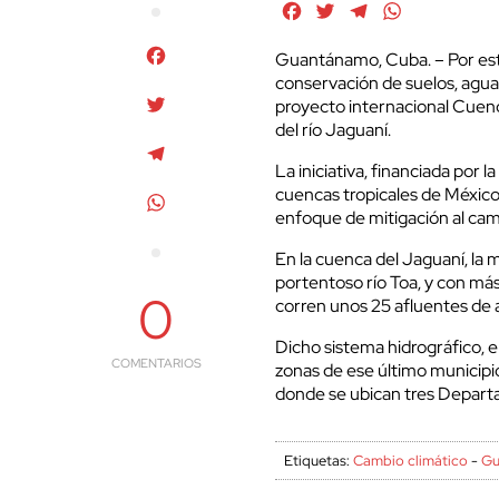
Facebook
Twitter
Telegram
WhatsApp
Facebook
Guantánamo, Cuba. – Por est
conservación de suelos, agua,
Twitter
proyecto internacional Cuenc
del río Jaguaní.
Telegram
La iniciativa, financiada por
cuencas tropicales de México
WhatsApp
enfoque de mitigación al cam
En la cuenca del Jaguaní, la
portentoso río Toa, y con má
0
corren unos 25 afluentes de
Dicho sistema hidrográfico,
COMENTARIOS
zonas de ese último municipi
donde se ubican tres Depar
Etiquetas:
Cambio climático
-
Gu