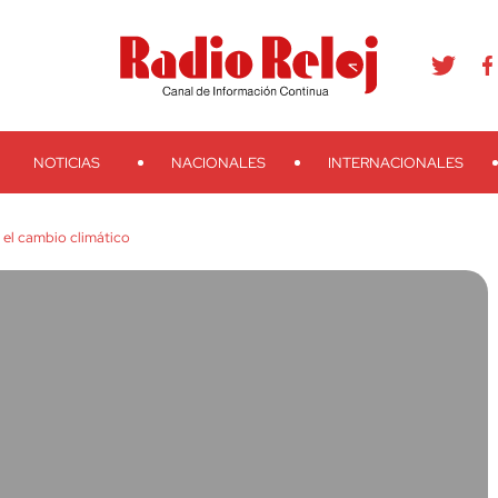
agram
Youtube
Telegram
Teveo
Ivoox
RSS
Search
NOTICIAS
NACIONALES
INTERNACIONALES
 el cambio climático