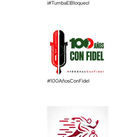
¡#TumbaElBloqueo!
#100AñosConFidel