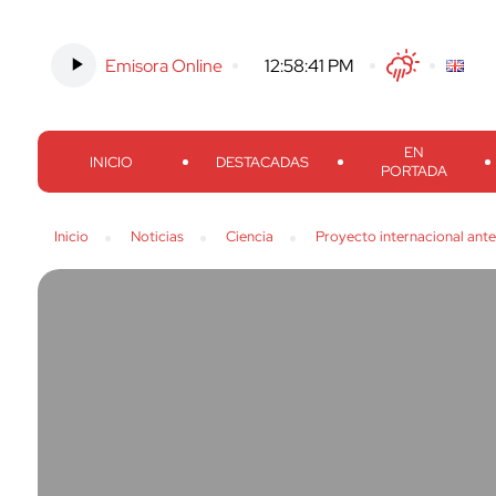
Emisora Online
-
12:58:42 PM
Twitter
Facebook
Threads
Inst
EN
INICIO
DESTACADAS
PORTADA
Inicio
Noticias
Ciencia
Proyecto internacional ante