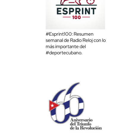
#Esprint100: Resumen
semanal de Radio Reloj con lo
más importante del
#deportecubano.