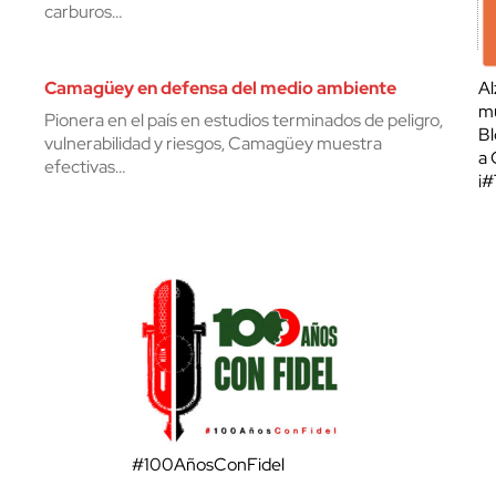
carburos…
Camagüey en defensa del medio ambiente
Al
mu
Pionera en el país en estudios terminados de peligro,
Bl
vulnerabilidad y riesgos, Camagüey muestra
a 
efectivas…
¡
#100AñosConFidel