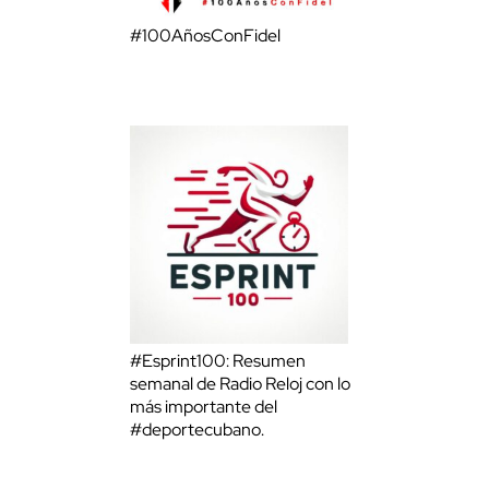
#100AñosConFidel
#Esprint100: Resumen
semanal de Radio Reloj con lo
más importante del
#deportecubano.