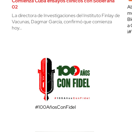
Comienza Cuba ensayos clínicos con Soberana
02
Al
mu
La directora de Investigaciones del Instituto Finlay de
Bl
Vacunas, Dagmar García, confirmó que comienza
a 
hoy…
¡
#100AñosConFidel