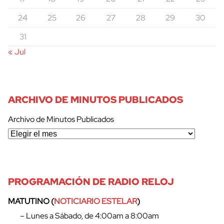
24
25
26
27
28
29
30
31
« Jul
ARCHIVO DE MINUTOS PUBLICADOS
cerrar
Archivo de Minutos Publicados
PROGRAMACIÓN DE RADIO RELOJ
MATUTINO (
NOTICIARIO ESTELAR
)
– Lunes a Sábado, de 4:00am a 8:00am