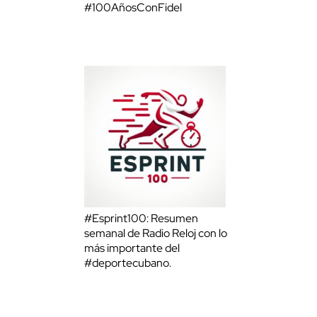
#100AñosConFidel
#Esprint100: Resumen
semanal de Radio Reloj con lo
más importante del
#deportecubano.