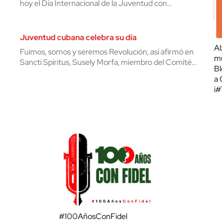
hoy el Día Internacional de la Juventud con…
Juventud cubana celebra su día
Al
Fuimos, somos y seremos Revolución, así afirmó en
mu
Sancti Spíritus, Susely Morfa, miembro del Comité…
Bl
a 
¡
#100AñosConFidel