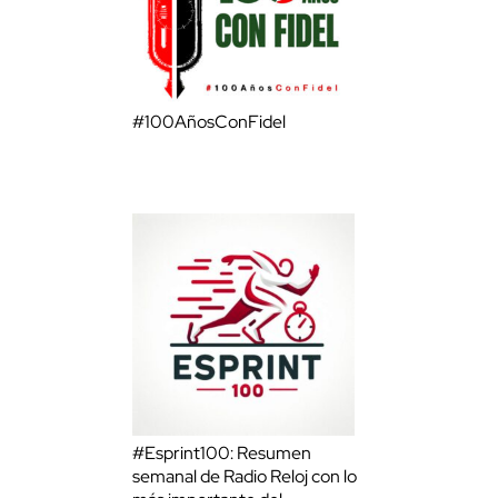
#100AñosConFidel
#Esprint100: Resumen
semanal de Radio Reloj con lo