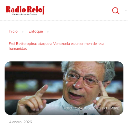
cerrar
Inicio
Enfoque
Frei Betto opina: ataque a Venezuela es un crimen de lesa
humanidad
TOMADA DE 5 DE SEPTIEMBRE
4 enero, 2026