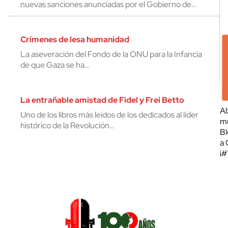
nuevas sanciones anunciadas por el Gobierno de…
Crímenes de lesa humanidad
La aseveración del Fondo de la ONU para la Infancia
de que Gaza se ha…
La entrañable amistad de Fidel y Frei Betto
Al
Uno de los libros más leídos de los dedicados al líder
mu
histórico de la Revolución…
Bl
a 
¡