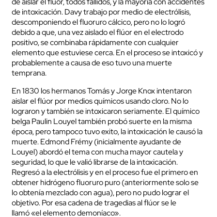
de aislar el flúor, todos fallidos, y la mayoría con accidentes
de intoxicación. Davy trabajo por medio de electrólisis,
descomponiendo el fluoruro cálcico, pero no lo logró
debido a que, una vez aislado el flúor en el electrodo
positivo, se combinaba rápidamente con cualquier
elemento que estuviese cerca. En el proceso se intoxicó y
probablemente a causa de eso tuvo una muerte
temprana.
En 1830 los hermanos Tomás y Jorge Knox intentaron
aislar el flúor por medios químicos usando cloro. No lo
lograron y también se intoxicaron seriamente. El químico
belga Paulin Louyel también probó suerte en la misma
época, pero tampoco tuvo exito, la intoxicación le causó la
muerte. Edmond Frémy (inicialmente ayudante de
Louyel) abordó el tema con mucha mayor cautela y
seguridad, lo que le valió librarse de la intoxicación.
Regresó a la electrólisis y en el proceso fue el primero en
obtener hidrógeno fluoruro puro (anteriormente solo se
lo obtenía mezclado con agua), pero no pudo lograr el
objetivo. Por esa cadena de tragedias al flúor se le
llamó «el elemento demoníaco».