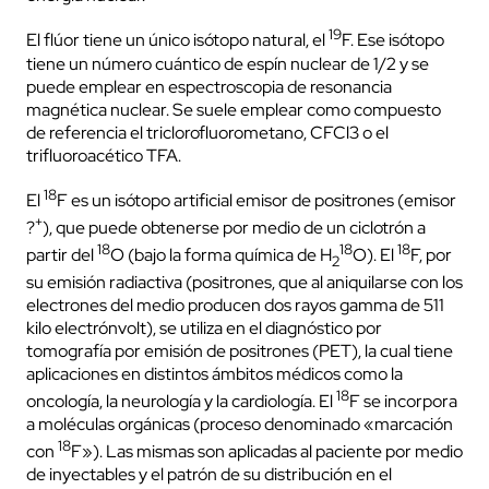
19
El flúor tiene un único isótopo natural, el
F. Ese isótopo
tiene un número cuántico de espín nuclear de 1/2 y se
puede emplear en espectroscopia de resonancia
magnética nuclear. Se suele emplear como compuesto
de referencia el triclorofluorometano, CFCl3 o el
trifluoroacético TFA.
18
El
F es un isótopo artificial emisor de positrones (emisor
+
?
), que puede obtenerse por medio de un ciclotrón a
18
18
18
partir del
O (bajo la forma química de H
O). El
F, por
2
su emisión radiactiva (positrones, que al aniquilarse con los
electrones del medio producen dos rayos gamma de 511
kilo electrónvolt), se utiliza en el diagnóstico por
tomografía por emisión de positrones (PET), la cual tiene
aplicaciones en distintos ámbitos médicos como la
18
oncología, la neurología y la cardiología. El
F se incorpora
a moléculas orgánicas (proceso denominado «marcación
18
con
F»). Las mismas son aplicadas al paciente por medio
de inyectables y el patrón de su distribución en el