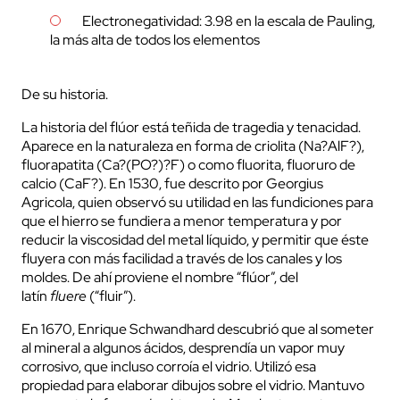
Electronegatividad: 3.98 en la escala de Pauling,
la más alta de todos los elementos
De su historia.
La historia del flúor está teñida de tragedia y tenacidad.
Aparece en la naturaleza en forma de criolita (Na?AlF?),
fluorapatita (Ca?(PO?)?F) o como fluorita, fluoruro de
calcio (CaF?). En 1530, fue
descrito por
Georgius
Agricola, quien observó su utilidad en las fundiciones para
que el hierro se fundiera a menor temperatura y por
reducir la viscosidad del metal líquido, y permitir que éste
fluyera con más facilidad a través de los canales y los
moldes. De ahí proviene el nombre “flúor”, del
latín
fluere
(“fluir”).
En 1670, Enrique Schwandhard descubrió que al someter
al mineral a algunos ácidos, desprendía un vapor muy
corrosivo, que incluso corroía el vidrio. Utilizó esa
propiedad para elaborar dibujos sobre el vidrio. Mantuvo