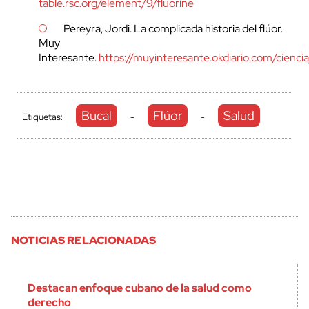
table.rsc.org/element/9/fluorine
Pereyra, Jordi. La complicada historia del flúor.
Muy
Interesante.
https://muyinteresante.okdiario.com/cienci
Bucal
Flúor
Salud
Etiquetas:
-
-
NOTICIAS RELACIONADAS
Destacan enfoque cubano de la salud como
derecho