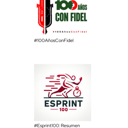
#100AñosConFidel
#Esprint100: Resumen