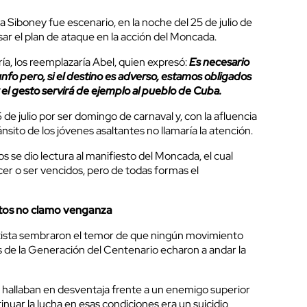
a Siboney fue escenario, en la noche del 25 de julio de
isar el plan de ataque en la acción del Moncada.
ría, los reemplazaría Abel, quien expresó:
Es necesario
nfo pero, si el destino es adverso, estamos obligados
 y el gesto servirá de ejemplo al pueblo de Cuba.
6 de julio por ser domingo de carnaval y, con la afluencia
ránsito de los jóvenes asaltantes no llamaría la atención.
s se dio lectura al manifiesto del Moncada, el cual
er o ser vencidos, pero de todas formas el
tos no clamo venganza
ista sembraron el temor de que ningún movimiento
es de la Generación del Centenario echaron a andar la
 hallaban en desventaja frente a un enemigo superior
nuar la lucha en esas condiciones era un suicidio