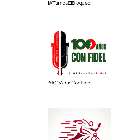
¡#TumbaElBloqueo!
#100AñosConFidel