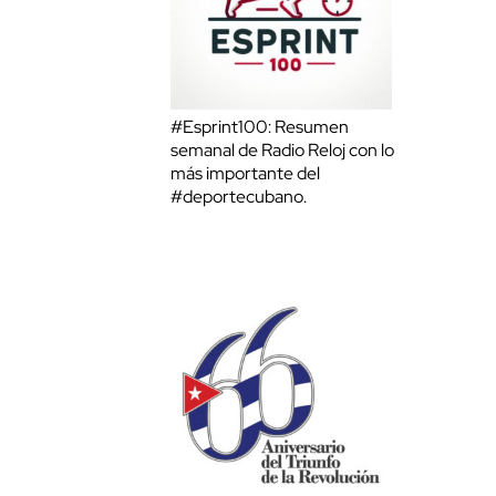
#Esprint100: Resumen
semanal de Radio Reloj con lo
más importante del
#deportecubano.