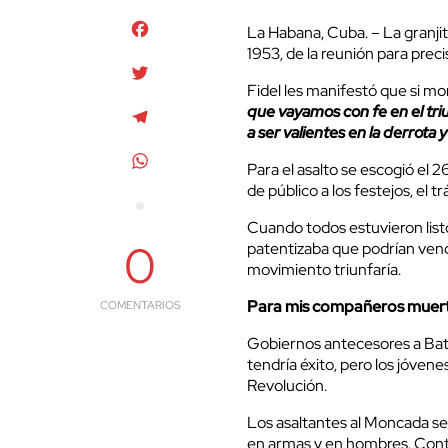
Facebook
La Habana, Cuba. – La granjit
1953, de la reunión para prec
Twitter
Fidel les manifestó que si mo
que vayamos con fe en el triu
Telegram
a ser valientes en la derrota
WhatsApp
Para el asalto se escogió el 2
de público a los festejos, el t
Cuando todos estuvieron listo
0
patentizaba que podrían venc
movimiento triunfaría.
Para mis compañeros muer
COMENTARIOS
Gobiernos antecesores a Bat
tendría éxito, pero los jóven
Revolución.
Los asaltantes al Moncada se
en armas y en hombres. Conti