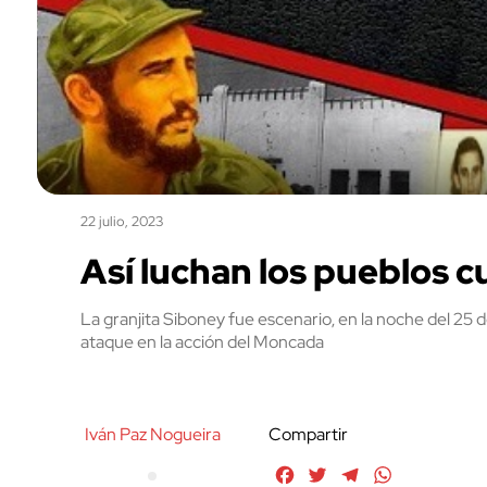
22 julio, 2023
Así luchan los pueblos c
La granjita Siboney fue escenario, en la noche del 25 de
ataque en la acción del Moncada
Iván Paz Nogueira
Compartir
Facebook
Twitter
Telegram
WhatsApp