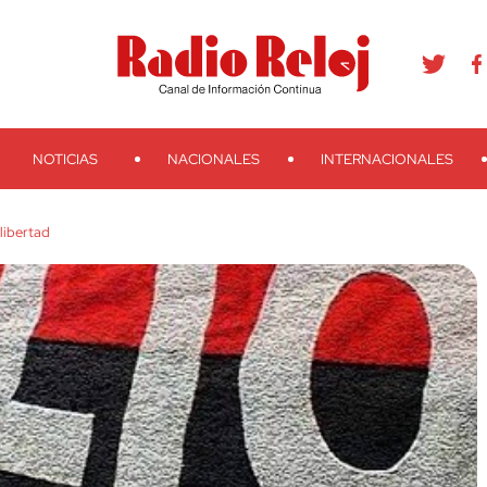
agram
Youtube
Telegram
Teveo
Ivoox
RSS
Search
NOTICIAS
NACIONALES
INTERNACIONALES
libertad