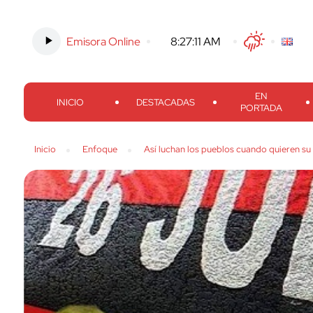
Emisora Online
-
8:27:12 AM
Twitter
Facebook
Threads
Inst
EN
INICIO
DESTACADAS
PORTADA
Inicio
Enfoque
Así luchan los pueblos cuando quieren su 