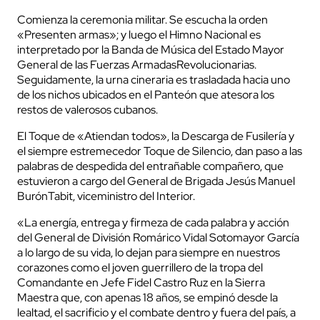
Comienza la ceremonia militar. Se escucha la orden
«Presenten armas»; y luego el Himno Nacional es
interpretado por la Banda de Música del Estado Mayor
General de las Fuerzas ArmadasRevolucionarias.
Seguidamente, la urna cineraria es trasladada hacia uno
de los nichos ubicados en el Panteón que atesora los
restos de valerosos cubanos.
El Toque de «Atiendan todos», la Descarga de Fusilería y
el siempre estremecedor Toque de Silencio, dan paso a las
palabras de despedida del entrañable compañero, que
estuvieron a cargo del General de Brigada Jesús Manuel
BurónTabit, viceministro del Interior.
«La energía, entrega y firmeza de cada palabra y acción
del General de División Romárico Vidal Sotomayor García
a lo largo de su vida, lo dejan para siempre en nuestros
corazones como el joven guerrillero de la tropa del
Comandante en Jefe Fidel Castro Ruz en la Sierra
Maestra que, con apenas 18 años, se empinó desde la
lealtad, el sacrificio y el combate dentro y fuera del país, a