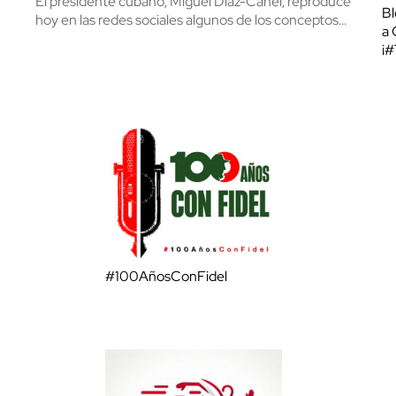
El presidente cubano, Miguel Díaz-Canel, reproduce
Bl
hoy en las redes sociales algunos de los conceptos…
a 
¡
#100AñosConFidel