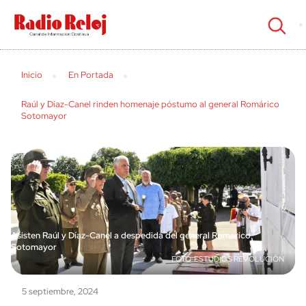
cerrar
Inicio
En Portada
Raúl y Díaz-Canel rinden homenaje póstumo al general Romárico
Sotomayor
Asisten Raúl y Díaz-Canel a despedida del general Romarico
Sotomayor
ESTUDIOS REVOLUCIÓN
5 septiembre, 2024