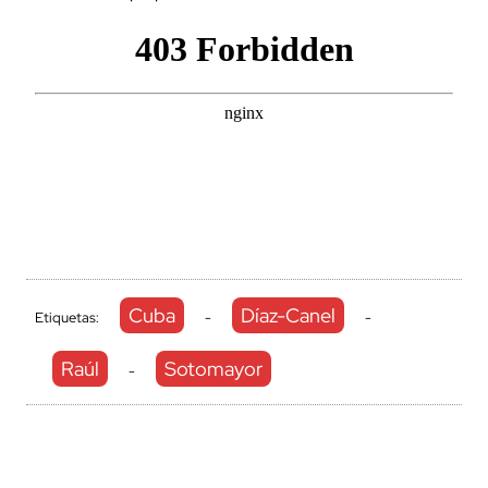
Cuba
Díaz-Canel
Etiquetas:
-
-
Raúl
Sotomayor
-