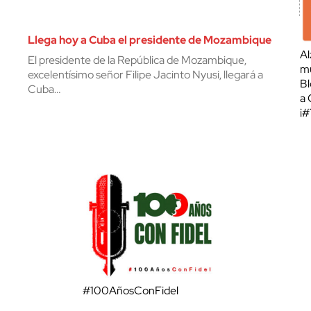
Llega hoy a Cuba el presidente de Mozambique
Al
El presidente de la República de Mozambique,
mu
excelentísimo señor Filipe Jacinto Nyusi, llegará a
Bl
Cuba…
a 
¡
#100AñosConFidel