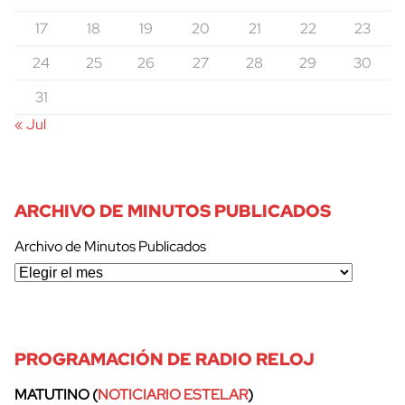
17
18
19
20
21
22
23
cerrar
24
25
26
27
28
29
30
31
« Jul
ARCHIVO DE MINUTOS PUBLICADOS
Archivo de Minutos Publicados
PROGRAMACIÓN DE RADIO RELOJ
MATUTINO (
NOTICIARIO ESTELAR
)