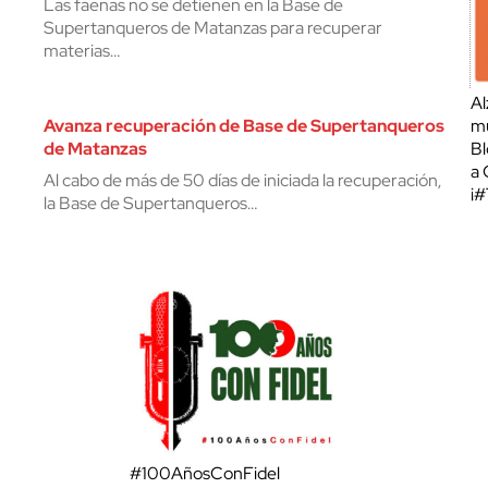
Las faenas no se detienen en la Base de
Supertanqueros de Matanzas para recuperar
materias…
Al
Avanza recuperación de Base de Supertanqueros
mu
de Matanzas
Bl
a 
Al cabo de más de 50 días de iniciada la recuperación,
¡
la Base de Supertanqueros…
#100AñosConFidel