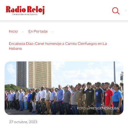
cerrar
Inicio
En Portada
Encabeza Díaz-Canel homenaje a Camilo Cienfuegos en La
Habana
@PRESIDENCIACUBA
27 octubre, 2023