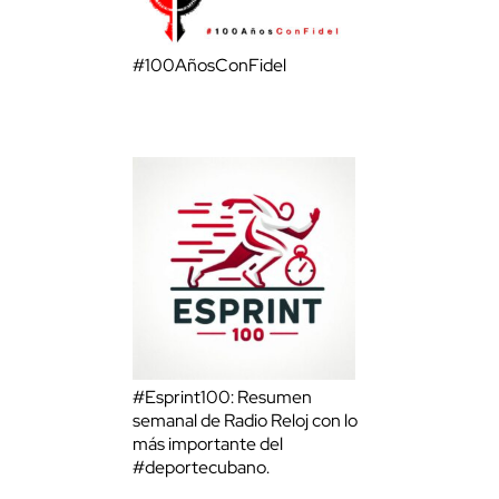
#100AñosConFidel
#Esprint100: Resumen
semanal de Radio Reloj con lo
más importante del
#deportecubano.