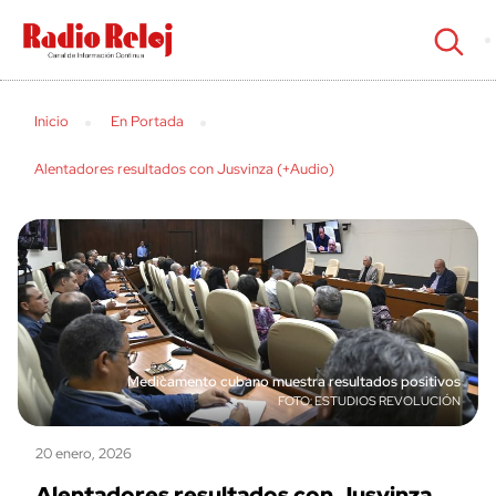
cerrar
Inicio
En Portada
Alentadores resultados con Jusvinza (+Audio)
Medicamento cubano muestra resultados positivos
ESTUDIOS REVOLUCIÓN
20 enero, 2026
Alentadores resultados con Jusvinza