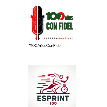
#100AñosConFidel