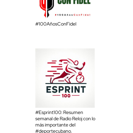
#100AñosConFidel
#Esprint100: Resumen
semanal de Radio Reloj con lo
más importante del
#deportecubano.