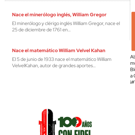
Nace el minerólogo inglés, William Gregor
El minerólogo y clérigo inglés William Gregor, nace el
25 de diciembre de 1761 en…
Nace el matemático William Velvel Kahan
Al
El 5 de junio de 1933 nace el matemático William
mu
VelvelKahan, autor de grandes aportes…
Bl
a 
¡