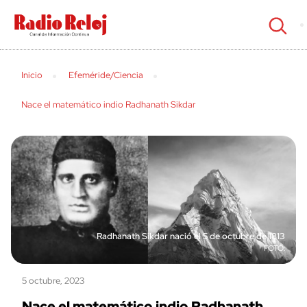
cerrar
Inicio
Efeméride/Ciencia
Nace el matemático indio Radhanath Sikdar
Radhanath Sikdar nació el 5 de octubre de 1813
5 octubre, 2023
Nace el matemático indio Radhanath