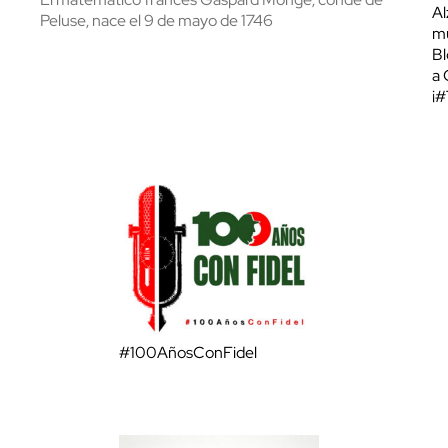
Al
Peluse, nace el 9 de mayo de 1746
mu
Bl
a 
¡
#100AñosConFidel