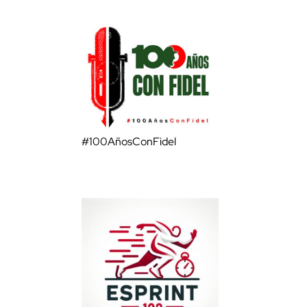
#100AñosConFidel