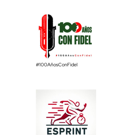
#100AñosConFidel