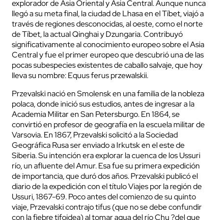
explorador de Asia Oriental y Asia Central. Aunque nunca
llegó a su meta final, la ciudad de Lhasa en el Tíbet, viajó a
través de regiones desconocidas, al oeste, como el norte
de Tíbet, la actual Qinghai y Dzungaria. Contribuyó
significativamente al conocimiento europeo sobre el Asia
Central y fue el primer europeo que descubrió una de las
pocas subespecies existentes de caballo salvaje, que hoy
lleva su nombre: Equus ferus przewalskii.
Przevalski nació en Smolensk en una familia de la nobleza
polaca, donde inició sus estudios, antes de ingresar a la
Academia Militar en San Petersburgo. En 1864, se
convirtió en profesor de geografía en la escuela militar de
Varsovia. En 1867, Przevalski solicitó a la Sociedad
Geográfica Rusa ser enviado a Irkutsk en el este de
Siberia. Su intención era explorar la cuenca de los Ussuri
río, un afluente del Amur. Esa fue su primera expedición
de importancia, que duró dos años. Przevalski publicó el
diario de la expedición con el título Viajes por la región de
Ussuri, 1867-69. Poco antes del comienzo de su quinto
viaje, Przevalski contrajo tifus (que no se debe confundir
con la fiebre tifoidea) al tomar agua del río Chu ?del que