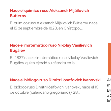
Nace el químico ruso Aleksandr Mijáilovich
Bútlerov
El químico ruso Aleksandr Mijáilovich Bútlerov, nace
el 15 de septiembre de 1828, en Chístopol,…
Nace el matemático ruso Nikolay Vasílievich
Bugáiev
En 1837 nace el matemático ruso Nikolay Vasílievich
Bugáiev, quien ejerció su cátedra en la…
Nace el biólogo ruso Dimitri Iosofovich Ivanovski
Al
mu
El biólogo ruso Dmitri Iósifovich Ivanovski, nace el 16
Bl
de octubre (calendario gregoriano) / 28…
a 
¡