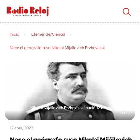
cerrar
Inicio
Efeméride/Ciencia
Nace el geógrafo ruso Nikolai Mijáilovich Przhevalski
Nikolai Mijáilovich Przhevalski nació 12 de abril de 1839
12 abril, 2023
Nace el geógrafo ruso Nikolai Mijáilovich