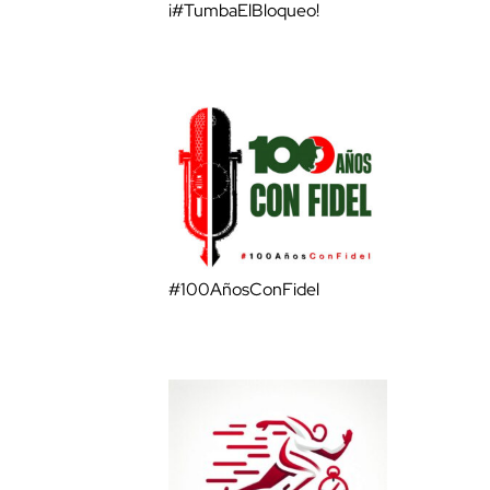
¡#TumbaElBloqueo!
#100AñosConFidel