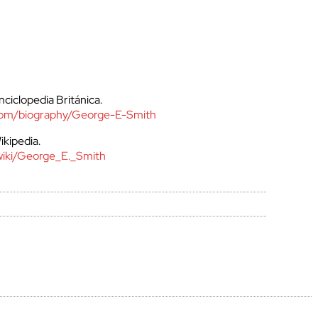
ciclopedia Británica.
.com/biography/George-E-Smith
ikipedia.
g/wiki/George_E._Smith