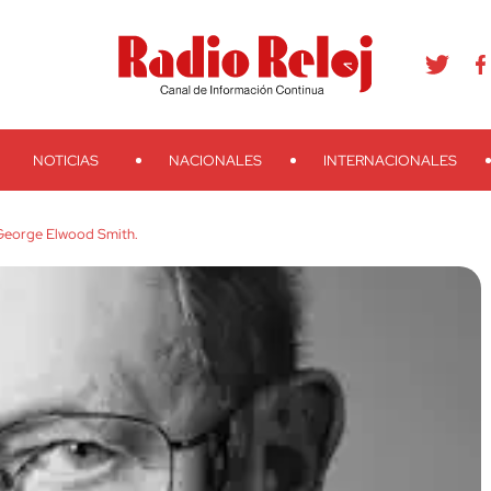
agram
Youtube
Telegram
Teveo
Ivoox
RSS
Search
NOTICIAS
NACIONALES
INTERNACIONALES
 George Elwood Smith.