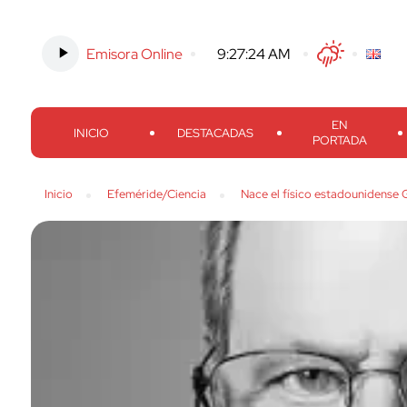
Emisora Online
-
9:27:25 AM
Twitter
Facebook
Threads
Inst
EN
INICIO
DESTACADAS
PORTADA
Inicio
Efeméride/Ciencia
Nace el físico estadounidense