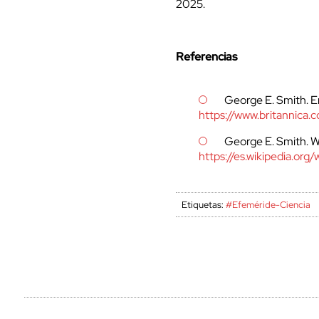
2025.
Referencias
George E. Smith. En
https://www.britannica
George E. Smith. W
https://es.wikipedia.or
Etiquetas:
#Efeméride-Ciencia