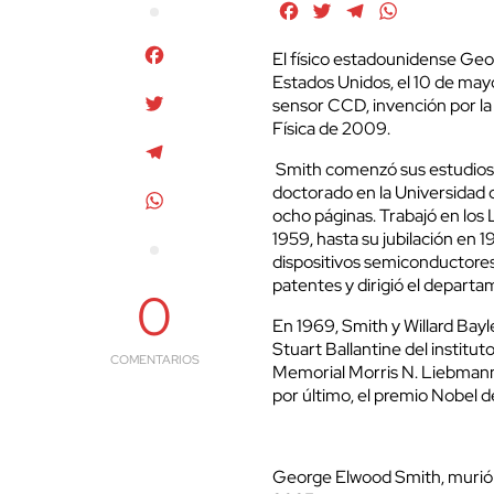
Facebook
Twitter
Telegram
WhatsApp
Facebook
El físico estadounidense Geo
Estados Unidos, el 10 de mayo
Twitter
sensor CCD, invención por la
Física de 2009.
Telegram
Smith comenzó sus estudios e
doctorado en la Universidad 
WhatsApp
ocho páginas. Trabajó en los 
1959, hasta su jubilación en 1
dispositivos semiconductores
patentes y dirigió el departa
0
En 1969, Smith y Willard Bayl
Stuart Ballantine del institut
COMENTARIOS
Memorial Morris N. Liebmann 
por último, el premio Nobel d
George Elwood Smith, murió 