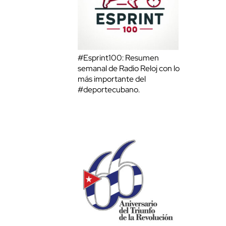
#Esprint100: Resumen
semanal de Radio Reloj con lo
más importante del
#deportecubano.