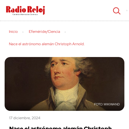
cerrar
Inicio
Efeméride/Ciencia
Nace el astrónomo alemán Christoph Arnold.
WIKIWAND
17 diciembre, 2024
Nace el astrónomo alemán Christoph