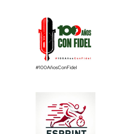
#100AñosConFidel