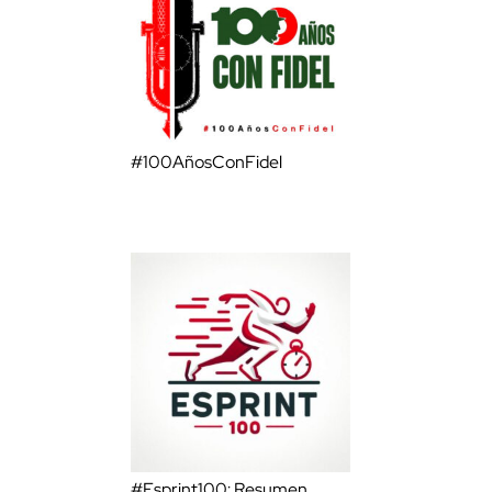
#100AñosConFidel
#Esprint100: Resumen