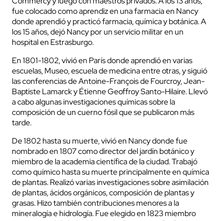
Commercy y luego con maestros privados. A los 13 años,
fue colocado como aprendiz en una farmacia en Nancy
donde aprendió y practicó farmacia, química y botánica. A
los 15 años, dejó Nancy por un servicio militar en un
hospital en Estrasburgo.
En 1801-1802, vivió en París donde aprendió en varias
escuelas, Museo, escuela de medicina entre otras, y siguió
las conferencias de Antoine-François de Fourcroy, Jean-
Baptiste Lamarck y Étienne Geoffroy Santo-Hilaire. Llevó
a cabo algunas investigaciones químicas sobre la
composición de un cuerno fósil que se publicaron más
tarde.
De 1802 hasta su muerte, vivió en Nancy donde fue
nombrado en 1807 como director del jardín botánico y
miembro de la academia científica de la ciudad. Trabajó
como químico hasta su muerte principalmente en química
de plantas. Realizó varias investigaciones sobre asimilación
de plantas, ácidos orgánicos, composición de plantas y
grasas. Hizo también contribuciones menores a la
mineralogía e hidrología. Fue elegido en 1823 miembro