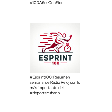
#100AñosConFidel
#Esprint100: Resumen
semanal de Radio Reloj con lo
más importante del
#deportecubano.