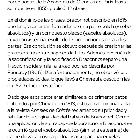
corresponsal de la Academia de Ciencias en París. Hasta
su muerte en 1855, publicó 112 obras.
En el dominio de las grasas, Braconnot describió en 1815
que las grasas están formadas de una parte sólida («sebo
absoluto») y un compuesto oleoso («aceite absoluto»),
cuya consistencia resulta de las proporciones de las dos
partes. Esa conclusión se obtuvo después de presionar las
grasas en frío entre papeles de filtro. Además, después de
la saponificación y la acidificación Braconnot separó una
fracción sólida similar a la «adipocira» descrita por
Fourcroy (1806). Desafortunadamente, no observó sus
propiedades ácidas, lo que llevó a Chevreul a descubrirlas
en 1820 el ácido esteárico.
Dado que esos datos eran similares a los primeros datos
obtenidos por Chevreul en 1813, éstos enviaron una carta
a la revista
Annales de Chimie
reclamando su prioridad y
refutando la originalidad del trabajo de Braconnot. Como
una aplicación de su trabajo de laboratorio, a Braconnot se
le ocurrió que el «sebo absoluto» (similar a estearina) de
carne de vaca u oveja podría usarse para hacer velas.