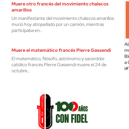
Muere otro francés del movimiento chalecos
amarillos
Un manifestante del movimiento chalecos amarillos
murió hoy atropellado por un camión, mientras
participaba en…
Al
Muere el matemático francés Pierre Gassendi
mu
Bl
El matemático, filósofo, astrónomo y sacerdote
a 
católico francés Pierre Gassendi muere el 24 de
¡
octubre…