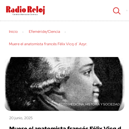
cerrar
Inicio
Efeméride/Ciencia
Muere el anatomista francés Félix Vicq d´Azyr.
MEDICINA, HISTORIA Y SOCIEDAD
20 junio, 2025
Muere el anatomista francés Félix Vicq d