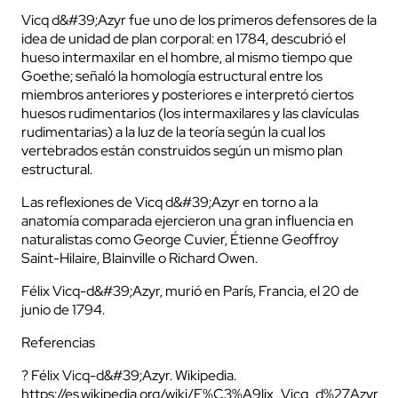
Vicq d&#39;Azyr fue uno de los primeros defensores de la
idea de unidad de plan corporal: en 1784, descubrió el
hueso intermaxilar en el hombre, al mismo tiempo que
Goethe; señaló la homología estructural entre los
miembros anteriores y posteriores e interpretó ciertos
huesos rudimentarios (los intermaxilares y las clavículas
rudimentarias) a la luz de la teoría según la cual los
vertebrados están construidos según un mismo plan
estructural.
Las reflexiones de Vicq d&#39;Azyr en torno a la
anatomía comparada ejercieron una gran influencia en
naturalistas como George Cuvier, Étienne Geoffroy
Saint-Hilaire, Blainville o Richard Owen.
Félix Vicq-d&#39;Azyr, murió en París, Francia, el 20 de
junio de 1794.
Referencias
? Félix Vicq-d&#39;Azyr. Wikipedia.
https://es.wikipedia.org/wiki/F%C3%A9lix_Vicq_d%27Azyr