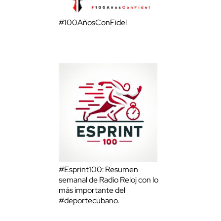
#100AñosConFidel
#Esprint100: Resumen
semanal de Radio Reloj con lo
más importante del
#deportecubano.