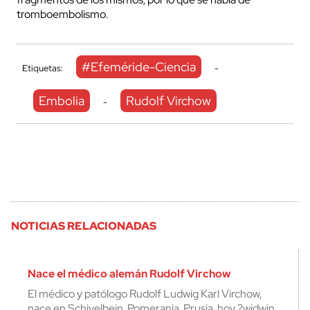
tromboembolismo.
#Efeméride-Ciencia
Etiquetas:
-
Embolia
Rudolf Virchow
-
NOTICIAS RELACIONADAS
Nace el médico alemán Rudolf Virchow
El médico y patólogo Rudolf Ludwig Karl Virchow,
nace en Schivelbein, Pomerania, Prusia, hoy ?widwin,