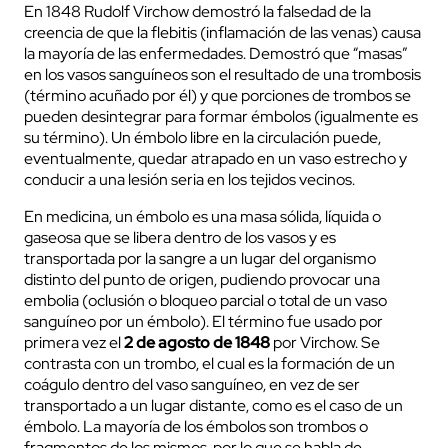
En 1848 Rudolf Virchow demostró la falsedad de la
creencia de que la flebitis (inflamación de las venas) causa
la mayoría de las enfermedades. Demostró que “masas”
en los vasos sanguíneos son el resultado de una trombosis
(término acuñado por él) y que porciones de trombos se
pueden desintegrar para formar émbolos (igualmente es
su término). Un émbolo libre en la circulación puede,
eventualmente, quedar atrapado en un vaso estrecho y
conducir a una lesión seria en los tejidos vecinos.
En medicina, un émbolo es una masa sólida, líquida o
gaseosa que se libera dentro de los vasos y es
transportada por la sangre a un lugar del organismo
distinto del punto de origen, pudiendo provocar una
embolia (oclusión o bloqueo parcial o total de un vaso
sanguíneo por un émbolo). El término fue usado por
primera vez el
2 de agosto de 1848
por Virchow. Se
contrasta con un trombo, el cual es la formación de un
coágulo dentro del vaso sanguíneo, en vez de ser
transportado a un lugar distante, como es el caso de un
émbolo. La mayoría de los émbolos son trombos o
fragmentos de los mismos, por lo que se habla de